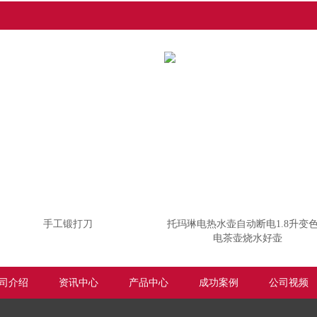
手工锻打刀
托玛琳电热水壶自动断电1.8升变
电茶壶烧水好壶
司介绍
资讯中心
产品中心
成功案例
公司视频