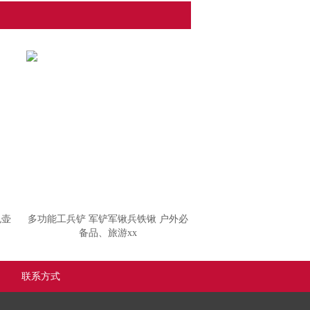
色壶
多功能工兵铲 军铲军锹兵铁锹 户外必
备品、旅游xx
联系方式