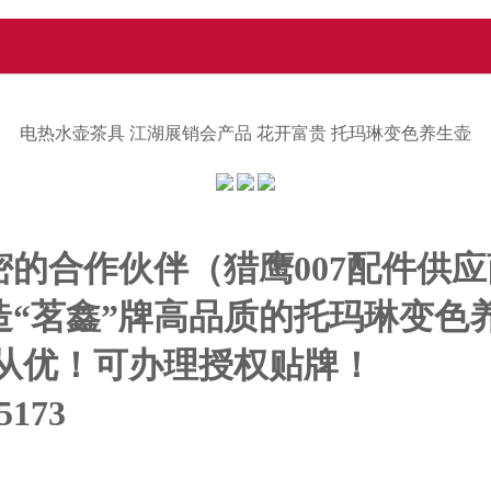
电热水壶茶具 江湖展销会产品 花开富贵 托玛琳变色养生壶
的合作伙伴（猎鹰007配件供
造“茗鑫”牌高品质的托玛琳变色
，量大从优！可办理授权贴牌！
173