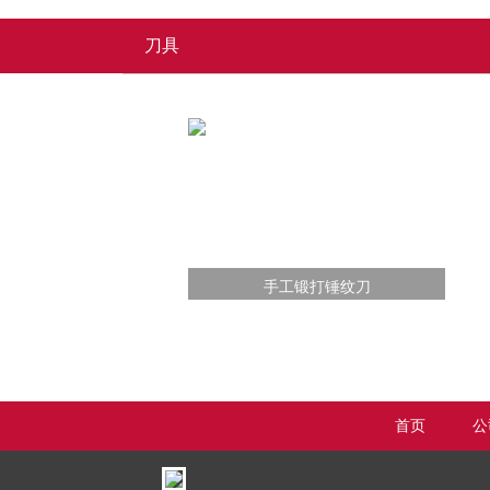
刀具
手工锻打锤纹刀
首页
公