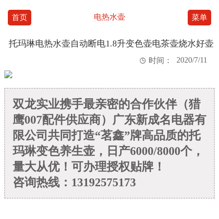
电热水壶
首页
菜单
托玛琳电热水壶自动断电1.8升变色壶电茶壶烧水好壶
2020/7/11

时间：
双龙实业携手最亲密的合作伙伴（猎
鹰007配件供应商）广东新成名电器有
限公司共同打造“茗鑫”牌高品质的托
玛琳变色养生壶，日产6000/8000个，
量大从优！可办理授权贴牌！
咨询热线：13192575173