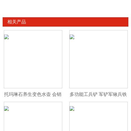
相关产品
托玛琳石养生变色水壶 会销
多功能工兵铲 军铲军锹兵铁
礼品
锹 防身兵工铲 户外锹